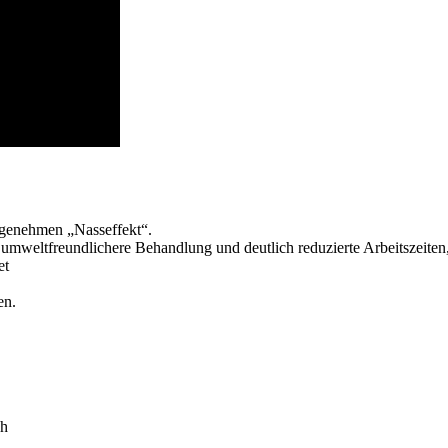
angenehmen „Nasseffekt“.
 umweltfreundlichere Behandlung und deutlich reduzierte Arbeitszeite
et
en.
ch