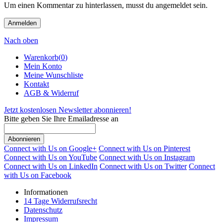
Um einen Kommentar zu hinterlassen, musst du angemeldet sein.
Anmelden
Nach oben
Warenkorb(
0
)
Mein Konto
Meine Wunschliste
Kontakt
AGB & Widerruf
Jetzt kostenlosen Newsletter abonnieren!
Bitte geben Sie Ihre Emailadresse an
Abonnieren
Connect with Us on Google+
Connect with Us on Pinterest
Connect with Us on YouTube
Connect with Us on Instagram
Connect with Us on LinkedIn
Connect with Us on Twitter
Connect
with Us on Facebook
Informationen
14 Tage Widerrufsrecht
Datenschutz
Impressum